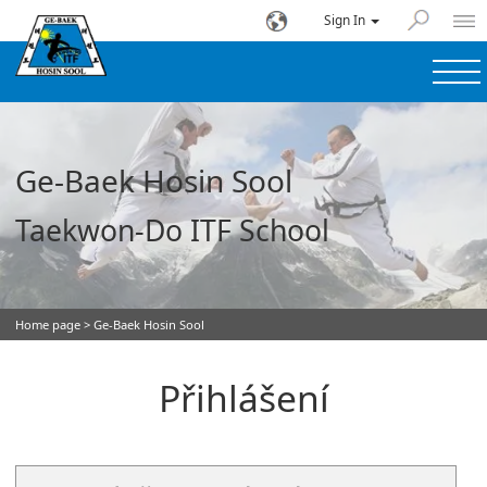
Sign In
Ge-Baek Hosin Sool
Taekwon-Do ITF School
Home page
> Ge-Baek Hosin Sool
Přihlášení