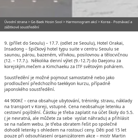
Úvodní strana
>
Ge-Baek Hosin Sool
>
Harmonogram akcí
> Korea - Poznávací a
zážitkové soustředění
9. (přílet do Seoulu) – 17.7. (odlet ze Seoulu), Hotel Orakai,
Insadong – špičkový hotel typu suite v centru Seoulu se
saunou, párou, bazeném, vířivkou, posilovnou a tělocvičnou
(12. – 17.7.). Několika denní výlet (9.-12.7) do Daejonu za
korejským.mečem a Kimchaeku za ITF světovým pohárem.
Soustředění je možné pojmout samostatně nebo jako
prodloužení předchozího taekkyon kurzu, případně
japonského soustředění.
44 900Kč – cena obsahuje ubytování, tréninky, stravu, náklady
na transport v Koreji, vstupné. Cena neobsahuje letenku a
cestovní pojištění. Částku je třeba zaplatit na účet školy do 5.5.
( je nevratná, ale můžete za sebe vyslat náhradu) a přihlásit
se na našem webu. Je třeba obratem řešit po společné
dohodě letenky s ohledem na rostoucí ceny. Děti pod 15 let
pouze při odsouhlasení organizátorem akce – mistr Martin