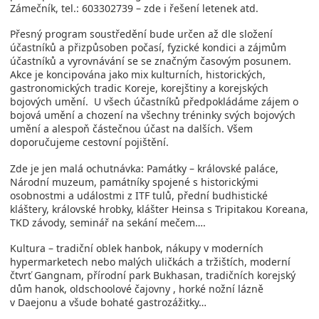
Zámečník, tel.: 603302739 – zde i řešení letenek atd.
Přesný program soustředění bude určen až dle složení
účastníků a přizpůsoben počasí, fyzické kondici a zájmům
účastníků a vyrovnávání se se značným časovým posunem.
Akce je koncipována jako mix kulturních, historických,
gastronomických tradic Koreje, korejštiny a korejských
bojových umění. U všech účastníků předpokládáme zájem o
bojová umění a chození na všechny tréninky svých bojových
umění a alespoň částečnou účast na dalších. Všem
doporučujeme cestovní pojištění.
Zde je jen malá ochutnávka: Památky – královské paláce,
Národní muzeum, památníky spojené s historickými
osobnostmi a událostmi z ITF tulů, přední budhistické
kláštery, královské hrobky, klášter Heinsa s Tripitakou Koreana,
TKD závody, seminář na sekání mečem….
Kultura – tradiční oblek hanbok, nákupy v moderních
hypermarketech nebo malých uličkách a tržištích, moderní
čtvrť Gangnam, přírodní park Bukhasan, tradičních korejský
dům hanok, oldschoolové čajovny , horké nožní lázně
v Daejonu a všude bohaté gastrozážitky…