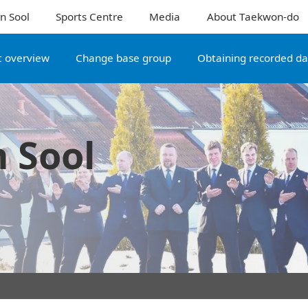
n Sool
Sports Centre
Media
About Taekwon-do
 overview
Change base group
Obtaining recorded d
 Sool