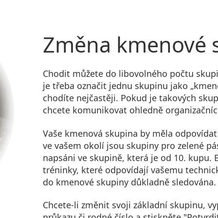
Změna kmenové s
Chodit můžete do libovolného počtu skupin
je třeba označit jednu skupinu jako „kmen
chodíte nejčastěji. Pokud je takových skup
chcete komunikovat ohledně organizačních
Vaše kmenová skupina by měla odpovídat
ve vašem okolí jsou skupiny pro zelené pás
napsáni ve skupině, která je od 10. kupu.
tréninky, které odpovídají vašemu techni
do kmenové skupiny důkladně sledována.
Chcete-li změnit svoji základní skupinu, v
průkazu či rodné číslo a stiskněte "Potvrdi