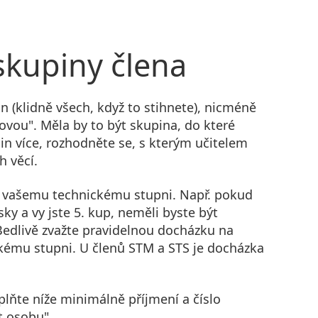
kupiny člena
 (klidně všech, když to stihnete), nicméně
ovou". Měla by to být skupina, do které
in více, rozhodněte se, s kterým učitelem
 věcí.
 vašemu technickému stupni. Např. pokud
ky a vy jste 5. kup, neměli byste být
 Bedlivě zvažte pravidelnou docházku na
ckému stupni. U členů STM a STS je docházka
yplňte níže minimálně příjmení a číslo
t osobu".