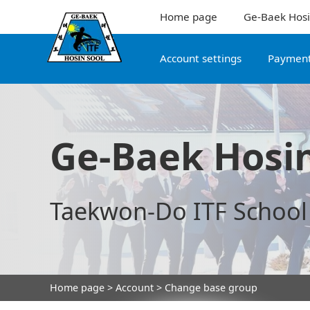
Home page
Ge-Baek Hosi
Account settings
Payment
Ge-Baek Hosin
Taekwon-Do ITF School
Home page
>
Account
> Change base group