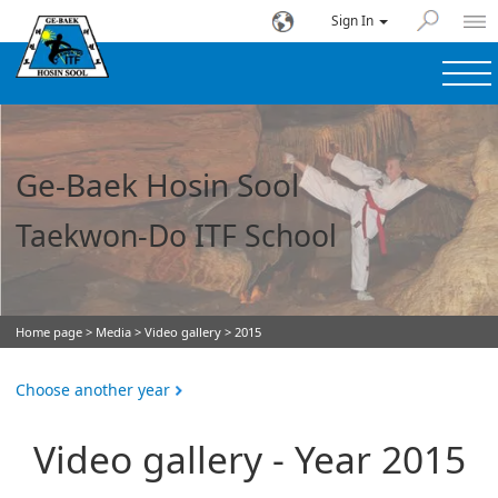
Sign In
Ge-Baek Hosin Sool
Taekwon-Do ITF School
Home page
>
Media
>
Video gallery
> 2015
Choose another year
Video gallery - Year 2015