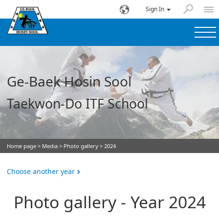
Sign In
Ge-Baek Hosin Sool
Taekwon-Do ITF School
Home page
>
Media
>
Photo gallery
> 2024
Choose another year
Photo gallery - Year 2024