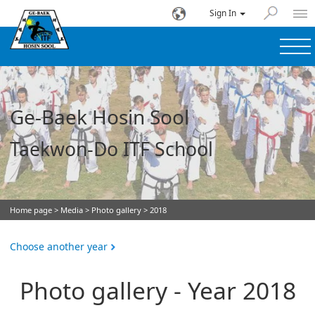
Sign In
Ge-Baek Hosin Sool
Taekwon-Do ITF School
Home page
>
Media
>
Photo gallery
> 2018
Choose another year
Photo gallery - Year 2018