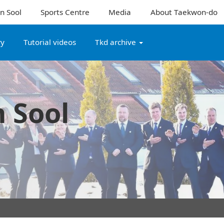
n Sool
Sports Centre
Media
About Taekwon-do
ry
Tutorial videos
Tkd archive
 Sool