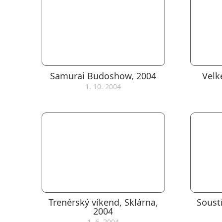
Samurai Budoshow, 2004
Velk
1. 10. 2004
Trenérský víkend, Sklárna,
Soust
2004
1. 6. 2004