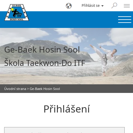
Přihlásit se
Ge-Baek Hosin Sool
Škola Taekwon-Do ITF
Úvodní strana
> Ge-Baek Hosin Sool
Přihlášení