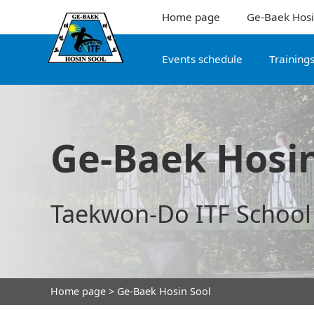
Home page
Ge-Baek Hosi
Events schedule
Training
Ge-Baek Hosin
Taekwon-Do ITF School
Home page
> Ge-Baek Hosin Sool