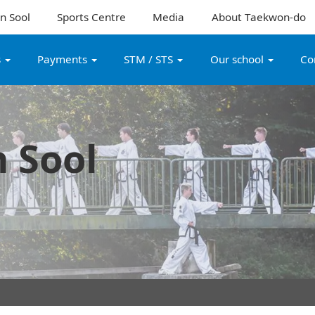
n Sool
Sports Centre
Media
About Taekwon-do
s
Payments
STM / STS
Our school
Co
 Sool