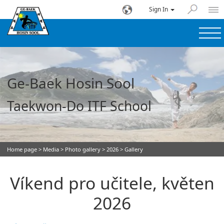
Sign In
Ge-Baek Hosin Sool
Taekwon-Do ITF School
Home page
>
Media
>
Photo gallery
>
2026
> Gallery
Víkend pro učitele, květen
2026