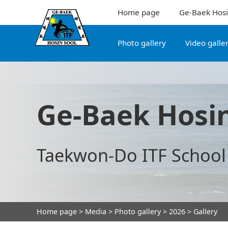
Home page
Ge-Baek Hosi
Photo gallery
Video galle
Ge-Baek Hosin
Taekwon-Do ITF School
Home page
>
Media
>
Photo gallery
>
2026
> Gallery