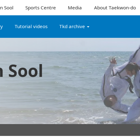
n Sool
Sports Centre
Media
About Taekwon-do
ry
Tutorial videos
Tkd archive
 Sool