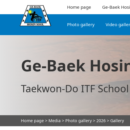
Home page
Ge-Baek Hosi
Photo gallery
Video galle
Ge-Baek Hosin
Taekwon-Do ITF School
Home page
>
Media
>
Photo gallery
>
2026
> Gallery