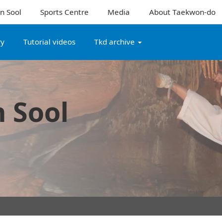
n Sool
Sports Centre
Media
About Taekwon-do
ry
Tutorial videos
Tkd archive
 Sool