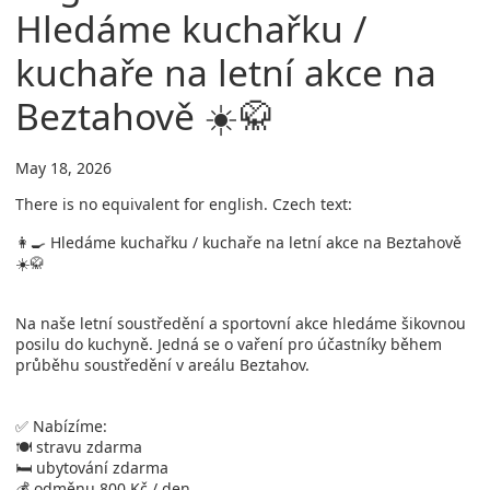
Hledáme kuchařku /
kuchaře na letní akce na
Beztahově ☀️🥋
May 18, 2026
There is no equivalent for english. Czech text:
👩‍🍳 Hledáme kuchařku / kuchaře na letní akce na Beztahově
☀️🥋
Na naše letní soustředění a sportovní akce hledáme šikovnou
posilu do kuchyně. Jedná se o vaření pro účastníky během
průběhu soustředění v areálu Beztahov.
✅ Nabízíme:
🍽️ stravu zdarma
🛏️ ubytování zdarma
💰 odměnu 800 Kč / den