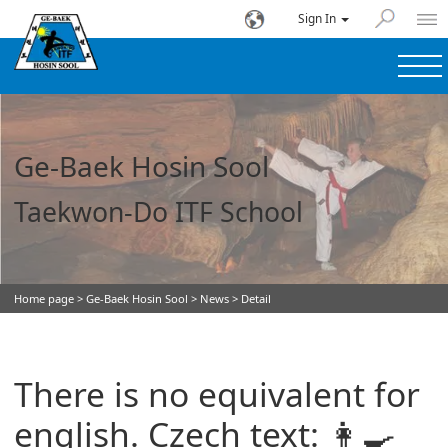
Sign In
Ge-Baek Hosin Sool
Taekwon-Do ITF School
Home page
>
Ge-Baek Hosin Sool
>
News
> Detail
There is no equivalent for
english. Czech text: 👩‍🍳